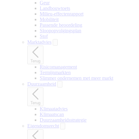
Geur
Landbouwtoets
Milieu-effectenrapport
Mobiliteit
Passende beoordeling
Sloopopvolgingsplan
Stof
Marktadvies
Terug
Risicomanagement
Termijnmarkten
Slimmer ondernemen met meer markt
Duurzaamheid
Terug
Klimaatadvies
Klimaatscan
Duurzaamheidsstrategie
Eigendomsrecht