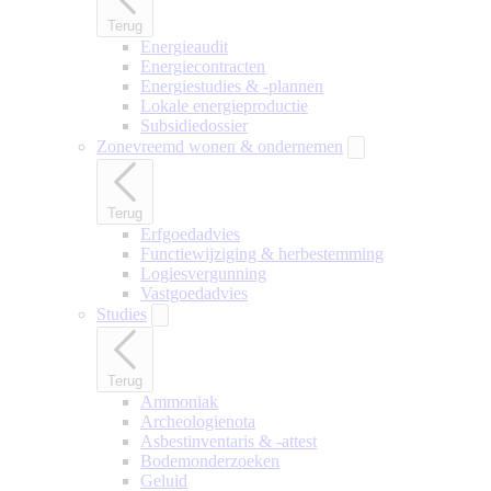
Terug
Energieaudit
Energiecontracten
Energiestudies & -plannen
Lokale energieproductie
Subsidiedossier
Zonevreemd wonen & ondernemen
Terug
Erfgoedadvies
Functiewijziging & herbestemming
Logiesvergunning
Vastgoedadvies
Studies
Terug
Ammoniak
Archeologienota
Asbestinventaris & -attest
Bodemonderzoeken
Geluid