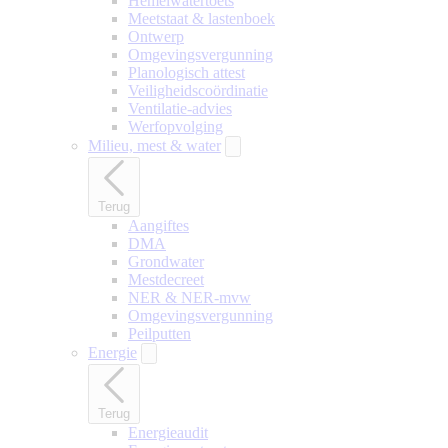
Hemelwatertoets
Meetstaat & lastenboek
Ontwerp
Omgevingsvergunning
Planologisch attest
Veiligheidscoördinatie
Ventilatie-advies
Werfopvolging
Milieu, mest & water
Terug
Aangiftes
DMA
Grondwater
Mestdecreet
NER & NER-mvw
Omgevingsvergunning
Peilputten
Energie
Terug
Energieaudit