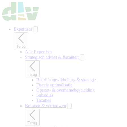
Naar
hoofdinhoud
gaan
Expertises
Terug
Alle Expertises
Strategisch advies & fiscaliteit
Terug
Bedrijfsontwikkeling- & strategie
Fiscale optimalisatie
Opstart- & overnamebegeleiding
Subsidies
Taxaties
Bouwen & verbouwen
Terug