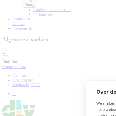
Terug
Juridische ondersteuning
Pachtadvies
Realisaties
Nieuws
Evenementen
Algemeen zoeken
Zoek
Contacteer ons
Over ons
Doelgroepen
Werken bij DLV
Over de
nl
We maken g
deze websi
bieden en 