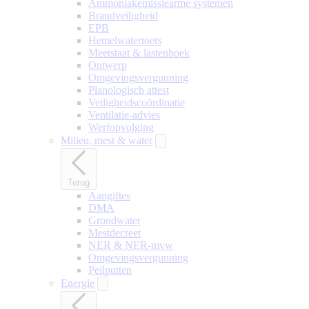
Ammoniakemissiearme systemen
Brandveiligheid
EPB
Hemelwatertoets
Meetstaat & lastenboek
Ontwerp
Omgevingsvergunning
Planologisch attest
Veiligheidscoördinatie
Ventilatie-advies
Werfopvolging
Milieu, mest & water
Terug
Aangiftes
DMA
Grondwater
Mestdecreet
NER & NER-mvw
Omgevingsvergunning
Peilputten
Energie