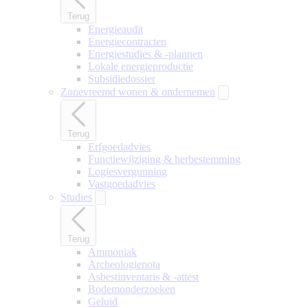
Terug
Energieaudit
Energiecontracten
Energiestudies & -plannen
Lokale energieproductie
Subsidiedossier
Zonevreemd wonen & ondernemen
Terug
Erfgoedadvies
Functiewijziging & herbestemming
Logiesvergunning
Vastgoedadvies
Studies
Terug
Ammoniak
Archeologienota
Asbestinventaris & -attest
Bodemonderzoeken
Geluid