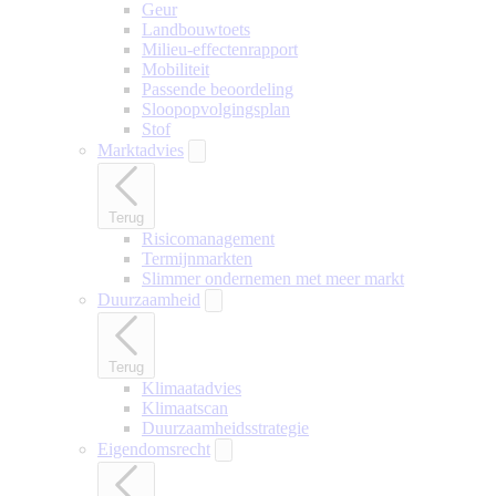
Geur
Landbouwtoets
Milieu-effectenrapport
Mobiliteit
Passende beoordeling
Sloopopvolgingsplan
Stof
Marktadvies
Terug
Risicomanagement
Termijnmarkten
Slimmer ondernemen met meer markt
Duurzaamheid
Terug
Klimaatadvies
Klimaatscan
Duurzaamheidsstrategie
Eigendomsrecht