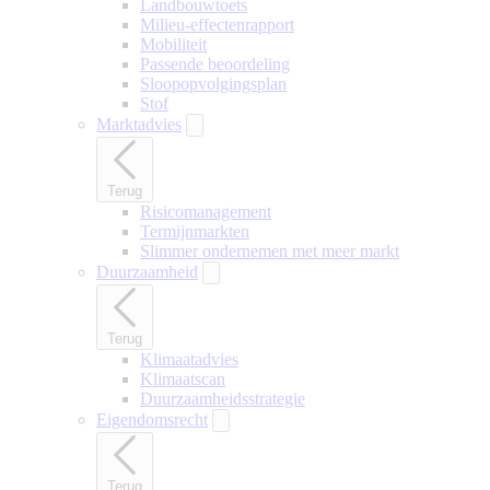
Landbouwtoets
Milieu-effectenrapport
Mobiliteit
Passende beoordeling
Sloopopvolgingsplan
Stof
Marktadvies
Terug
Risicomanagement
Termijnmarkten
Slimmer ondernemen met meer markt
Duurzaamheid
Terug
Klimaatadvies
Klimaatscan
Duurzaamheidsstrategie
Eigendomsrecht
Terug