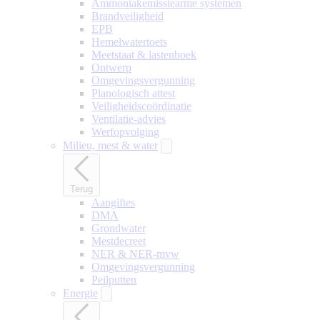
Ammoniakemissiearme systemen
Brandveiligheid
EPB
Hemelwatertoets
Meetstaat & lastenboek
Ontwerp
Omgevingsvergunning
Planologisch attest
Veiligheidscoördinatie
Ventilatie-advies
Werfopvolging
Milieu, mest & water
Terug
Aangiftes
DMA
Grondwater
Mestdecreet
NER & NER-mvw
Omgevingsvergunning
Peilputten
Energie