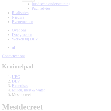
Juridische ondersteuning
Pachtadvies
Realisaties
Nieuws
Evenementen
Over ons
Doelgroepen
Werken bij DLV
nl
Contacteer ons
Kruimelpad
UEG
DLV
Expertises
Milieu, mest & water
Mestdecreet
Mestdecreet