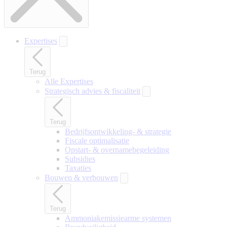
Expertises
Terug
Alle Expertises
Strategisch advies & fiscaliteit
Terug
Bedrijfsontwikkeling- & strategie
Fiscale optimalisatie
Opstart- & overnamebegeleiding
Subsidies
Taxaties
Bouwen & verbouwen
Terug
Ammoniakemissiearme systemen