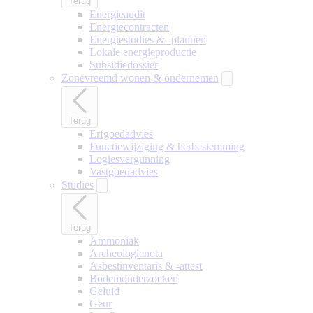
Terug
Energieaudit
Energiecontracten
Energiestudies & -plannen
Lokale energieproductie
Subsidiedossier
Zonevreemd wonen & ondernemen
Terug
Erfgoedadvies
Functiewijziging & herbestemming
Logiesvergunning
Vastgoedadvies
Studies
Terug
Ammoniak
Archeologienota
Asbestinventaris & -attest
Bodemonderzoeken
Geluid
Geur