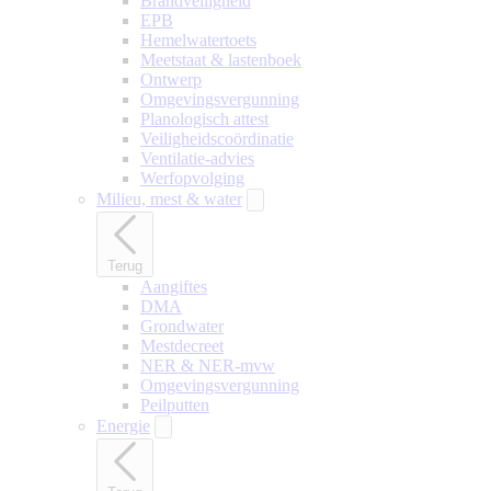
Brandveiligheid
EPB
Hemelwatertoets
Meetstaat & lastenboek
Ontwerp
Omgevingsvergunning
Planologisch attest
Veiligheidscoördinatie
Ventilatie-advies
Werfopvolging
Milieu, mest & water
Terug
Aangiftes
DMA
Grondwater
Mestdecreet
NER & NER-mvw
Omgevingsvergunning
Peilputten
Energie