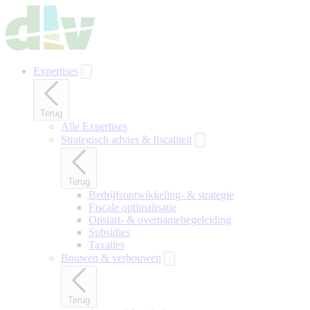
Naar
hoofdinhoud
gaan
Expertises
Terug
Alle Expertises
Strategisch advies & fiscaliteit
Terug
Bedrijfsontwikkeling- & strategie
Fiscale optimalisatie
Opstart- & overnamebegeleiding
Subsidies
Taxaties
Bouwen & verbouwen
Terug