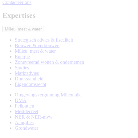
Contacteer ons
Expertises
Milieu, mest & water
Strategisch advies & fiscaliteit
Bouwen & verbouwen
Milieu, mest & water
Energie
Zonevreemd wonen & ondernemen
Studies
Marktadvies
Duurzaamheid
Eigendomsrecht
Omgevingsvergunning Milieuluik
DMA
Subexpertises
Peilputten
Mestdecreet
NER & NER-mvw
Aangiftes
Grondwater