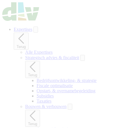
Naar
hoofdinhoud
gaan
Expertises
Terug
Alle Expertises
Strategisch advies & fiscaliteit
Terug
Bedrijfsontwikkeling- & strategie
Fiscale optimalisatie
Opstart- & overnamebegeleiding
Subsidies
Taxaties
Bouwen & verbouwen
Terug