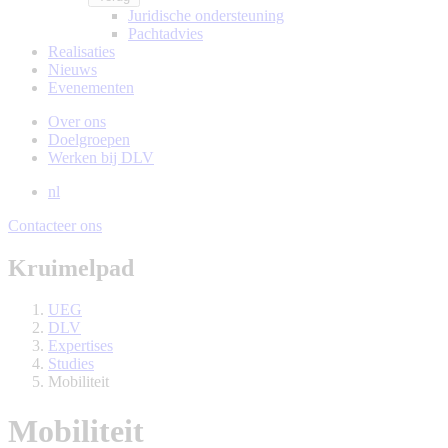
Juridische ondersteuning
Pachtadvies
Realisaties
Nieuws
Evenementen
Over ons
Doelgroepen
Werken bij DLV
nl
Contacteer ons
Kruimelpad
UEG
DLV
Expertises
Studies
Mobiliteit
Mobiliteit