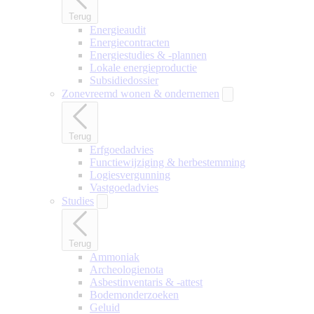
Terug
Energieaudit
Energiecontracten
Energiestudies & -plannen
Lokale energieproductie
Subsidiedossier
Zonevreemd wonen & ondernemen
Terug
Erfgoedadvies
Functiewijziging & herbestemming
Logiesvergunning
Vastgoedadvies
Studies
Terug
Ammoniak
Archeologienota
Asbestinventaris & -attest
Bodemonderzoeken
Geluid