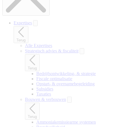
Expertises
Terug
Alle Expertises
Strategisch advies & fiscaliteit
Terug
Bedrijfsontwikkeling- & strategie
Fiscale optimalisatie
Opstart- & overnamebegeleiding
Subsidies
Taxaties
Bouwen & verbouwen
Terug
Ammoniakemissiearme systemen