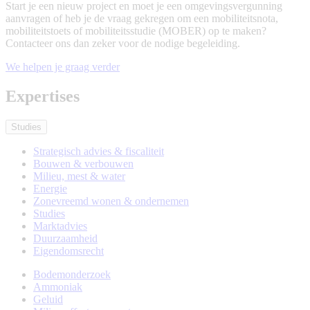
Start je een nieuw project en moet je een omgevingsvergunning
aanvragen of heb je de vraag gekregen om een mobiliteitsnota,
mobiliteitstoets of mobiliteitsstudie (MOBER) op te maken?
Contacteer ons dan zeker voor de nodige begeleiding.
We helpen je graag verder
Expertises
Studies
Strategisch advies & fiscaliteit
Bouwen & verbouwen
Milieu, mest & water
Energie
Zonevreemd wonen & ondernemen
Studies
Marktadvies
Duurzaamheid
Eigendomsrecht
Bodemonderzoek
Ammoniak
Subexpertises
Geluid