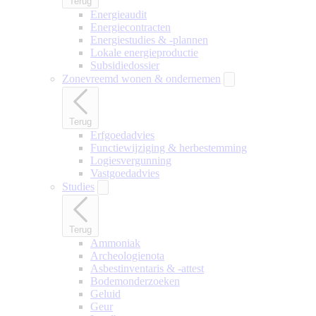
Terug
Energieaudit
Energiecontracten
Energiestudies & -plannen
Lokale energieproductie
Subsidiedossier
Zonevreemd wonen & ondernemen
Terug
Erfgoedadvies
Functiewijziging & herbestemming
Logiesvergunning
Vastgoedadvies
Studies
Terug
Ammoniak
Archeologienota
Asbestinventaris & -attest
Bodemonderzoeken
Geluid
Geur