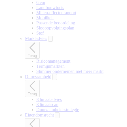
Geur
Landbouwtoets
Milieu-effectenrapport
Mobiliteit
Passende beoordeling
Sloopopvolgingsplan
Stof
Marktadvies
Terug
Risicomanagement
Termijnmarkten
Slimmer ondernemen met meer markt
Duurzaamheid
Terug
Klimaatadvies
Klimaatscan
Duurzaamheidsstrategie
Eigendomsrecht