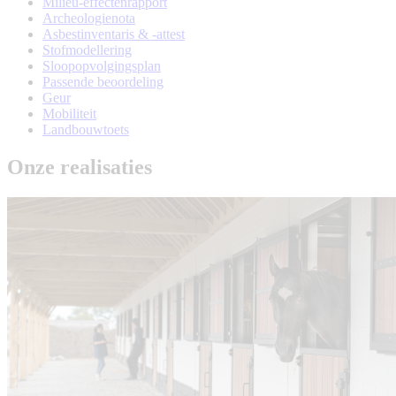
Milieu-effectenrapport
Archeologienota
Asbestinventaris & -attest
Stofmodellering
Sloopopvolgingsplan
Passende beoordeling
Geur
Mobiliteit
Landbouwtoets
Onze realisaties