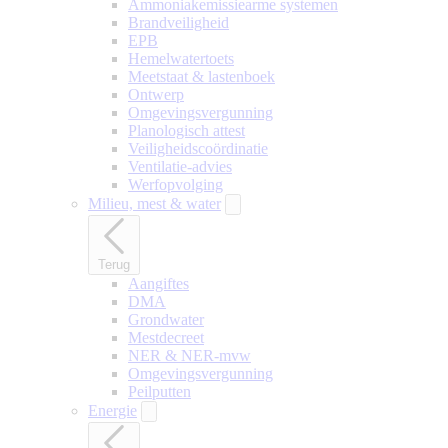
Ammoniakemissiearme systemen
Brandveiligheid
EPB
Hemelwatertoets
Meetstaat & lastenboek
Ontwerp
Omgevingsvergunning
Planologisch attest
Veiligheidscoördinatie
Ventilatie-advies
Werfopvolging
Milieu, mest & water
Terug
Aangiftes
DMA
Grondwater
Mestdecreet
NER & NER-mvw
Omgevingsvergunning
Peilputten
Energie