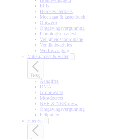
Brandveiligheid
EPB
Hemelwatertoets
Meetstaat & lastenboek
Ontwerp
Omgevingsvergunning
Planologisch attest
Veiligheidscoördinatie
Ventilatie-advies
Werfopvolging
Milieu, mest & water
Terug
Aangiftes
DMA
Grondwater
Mestdecreet
NER & NER-mvw
Omgevingsvergunning
Peilputten
Energie