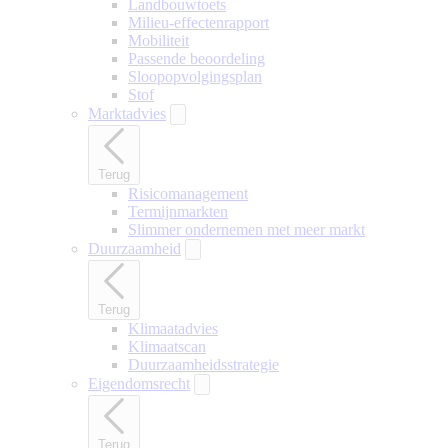
Landbouwtoets
Milieu-effectenrapport
Mobiliteit
Passende beoordeling
Sloopopvolgingsplan
Stof
Marktadvies
Terug
Risicomanagement
Termijnmarkten
Slimmer ondernemen met meer markt
Duurzaamheid
Terug
Klimaatadvies
Klimaatscan
Duurzaamheidsstrategie
Eigendomsrecht
Terug