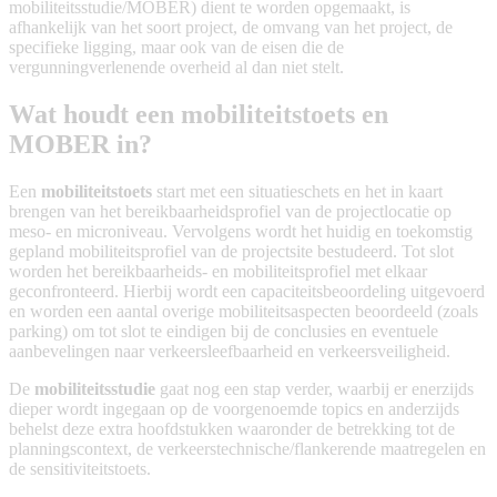
mobiliteitsstudie/MOBER) dient te worden opgemaakt, is
afhankelijk van het soort project, de omvang van het project, de
specifieke ligging, maar ook van de eisen die de
vergunningverlenende overheid al dan niet stelt.
​​Wat houdt een mobiliteitstoets en
MOBER in?​
Een
mobiliteitstoets
start met een situatieschets en het in kaart
brengen van het bereikbaarheidsprofiel van de projectlocatie op
meso- en microniveau. Vervolgens wordt het huidig en toekomstig
gepland mobiliteitsprofiel van de projectsite bestudeerd. Tot slot
worden het bereikbaarheids- en mobiliteitsprofiel met elkaar
geconfronteerd. Hierbij wordt een capaciteitsbeoordeling uitgevoerd
en worden een aantal overige mobiliteitsaspecten beoordeeld (zoals
parking) om tot slot te eindigen bij de conclusies en eventuele
aanbevelingen naar verkeersleefbaarheid en verkeersveiligheid.
De
mobiliteitsstudie
gaat nog een stap verder, waarbij er enerzijds
dieper wordt ingegaan op de voorgenoemde topics en anderzijds
behelst deze extra hoofdstukken waaronder de betrekking tot de
planningscontext, de verkeerstechnische/flankerende maatregelen en
de sensitiviteitstoets.