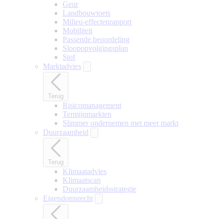
Geur
Landbouwtoets
Milieu-effectenrapport
Mobiliteit
Passende beoordeling
Sloopopvolgingsplan
Stof
Marktadvies
Terug
Risicomanagement
Termijnmarkten
Slimmer ondernemen met meer markt
Duurzaamheid
Terug
Klimaatadvies
Klimaatscan
Duurzaamheidsstrategie
Eigendomsrecht