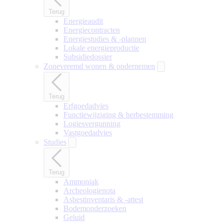
Terug
Energieaudit
Energiecontracten
Energiestudies & -plannen
Lokale energieproductie
Subsidiedossier
Zonevreemd wonen & ondernemen
Terug
Erfgoedadvies
Functiewijziging & herbestemming
Logiesvergunning
Vastgoedadvies
Studies
Terug
Ammoniak
Archeologienota
Asbestinventaris & -attest
Bodemonderzoeken
Geluid