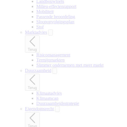
Landbouwtoets
Milieu-effectenrapport
Mobiliteit
Passende beoordeling
Sloopopvolgingsplan
Stof
Marktadvies
Terug
Risicomanagement
Termijnmarkten
Slimmer ondernemen met meer markt
Duurzaamheid
Terug
Klimaatadvies
Klimaatscan
Duurzaamheidsstrategie
Eigendomsrecht
Terug