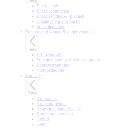
Terug
Energieaudit
Energiecontracten
Energiestudies & -plannen
Lokale energieproductie
Subsidiedossier
Zonevreemd wonen & ondernemen
Terug
Erfgoedadvies
Functiewijziging & herbestemming
Logiesvergunning
Vastgoedadvies
Studies
Terug
Ammoniak
Archeologienota
Asbestinventaris & -attest
Bodemonderzoeken
Geluid
Geur