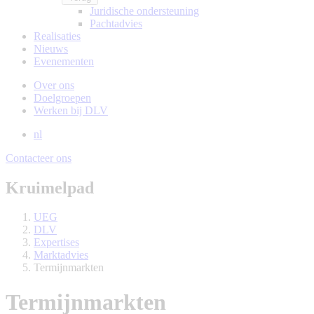
Juridische ondersteuning
Pachtadvies
Realisaties
Nieuws
Evenementen
Over ons
Doelgroepen
Werken bij DLV
nl
Contacteer ons
Kruimelpad
UEG
DLV
Expertises
Marktadvies
Termijnmarkten
Termijnmarkten