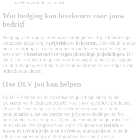
creëren voor de toekomst.​
​​Wat hedging kan betekenen voor jouw
bedrijf​
​​Hedging op termijnmarkten is een strategie waarbij je toekomstige
contracten afsluit om je
prijsrisico
te
beheersen
. Het stelt je in staat
om de verkoopprijs van je producten van tevoren vast te leggen,
waardoor je
beschermd
bent
tegen plotselinge prijsdalingen
. Dit
geeft je de vrijheid om op een vooraf bepaald moment in te stappen
en uit te stappen, wat helpt bij het minimaliseren van de impact van
prijsschommelingen.​
​​Hoe DLV jou kan helpen​
​​Bij DLV hebben we de expertise om je te begeleiden bij het
toepassen van hedgingstrategieën voor jouw specifieke producten.
Onze adviseurs helpen je bij het identificeren van geschikte
termijnmarkten, het analyseren van prijsontwikkelingen en het
ontwikkelen van een op maat gemaakte strategie om je prijsrisico's
af te dekken. We zorgen ervoor dat er voldoende
correlatie
is
tussen de termijnprijzen en de fysieke marktprijzen
, zodat je
altijd een nauwkeurige en betrouwbare basis hebt voor je