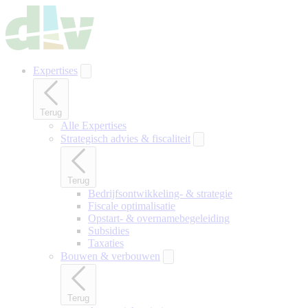
Naar
hoofdinhoud
gaan
Expertises
Terug
Alle Expertises
Strategisch advies & fiscaliteit
Terug
Bedrijfsontwikkeling- & strategie
Fiscale optimalisatie
Opstart- & overnamebegeleiding
Subsidies
Taxaties
Bouwen & verbouwen
Terug