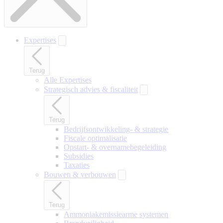
Expertises
Terug
Alle Expertises
Strategisch advies & fiscaliteit
Terug
Bedrijfsontwikkeling- & strategie
Fiscale optimalisatie
Opstart- & overnamebegeleiding
Subsidies
Taxaties
Bouwen & verbouwen
Terug
Ammoniakemissiearme systemen