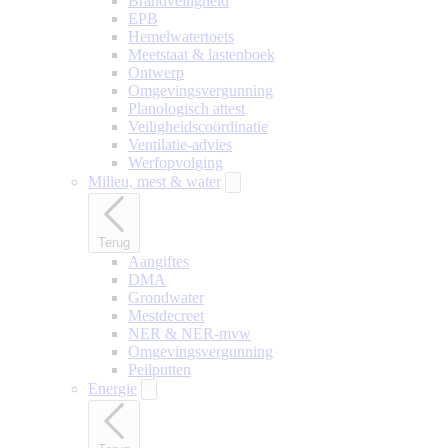
Brandveiligheid
EPB
Hemelwatertoets
Meetstaat & lastenboek
Ontwerp
Omgevingsvergunning
Planologisch attest
Veiligheidscoördinatie
Ventilatie-advies
Werfopvolging
Milieu, mest & water
Terug
Aangiftes
DMA
Grondwater
Mestdecreet
NER & NER-mvw
Omgevingsvergunning
Peilputten
Energie