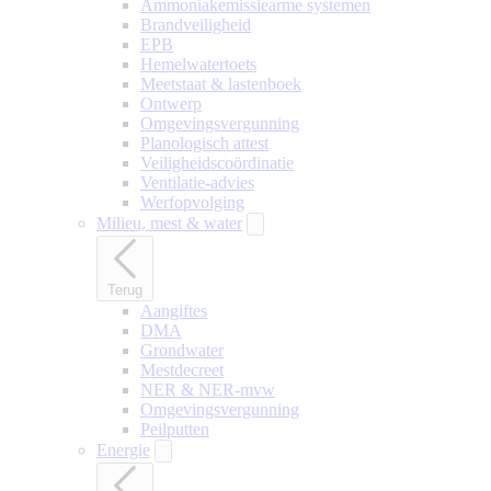
Ammoniakemissiearme systemen
Brandveiligheid
EPB
Hemelwatertoets
Meetstaat & lastenboek
Ontwerp
Omgevingsvergunning
Planologisch attest
Veiligheidscoördinatie
Ventilatie-advies
Werfopvolging
Milieu, mest & water
Terug
Aangiftes
DMA
Grondwater
Mestdecreet
NER & NER-mvw
Omgevingsvergunning
Peilputten
Energie