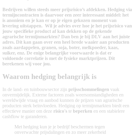
​​Bedrijven willen steeds meer prijsrisico’s afdekken. Hedging via
termijncontracten is daarvoor een zeer interessant middel: het
is anoniem en je kan er op je eigen gekozen moment van
levering uitstappen. Wil je advies over hoe je het prijsrisico van
jouw specifieke product af kan dekken op de gekende
agrarische termijnmarkten? Dan ben je bij DLV aan het juiste
adres. Dit kan gaan over een heel brede waaier aan producten
zoals aardappelen, granen, soja, boter, melkpoeder, kaas,
suiker, enz. De enige belangrijke voorwaarde is dat er
voldoende correlatie is met de fysieke marktprijzen. Dit
berekenen wij voor jou. ​
​​Waarom hedging belangrijk is​
​​In de land- en tuinbouwsector zijn
prijsschommelingen
vaak
onvermijdelijk. Externe factoren zoals weersomstandigheden en
wereldwijde vraag en aanbod kunnen de prijzen van agrarische
producten sterk beïnvloeden. Hedging op termijnmarkten biedt een
effectieve manier om deze
risico's
te
beperken
en een stabielere
cashflow te garanderen.
Met hedging kun je je bedrijf beschermen tegen
onverwachte prijsdalingen en zo meer zekerheid