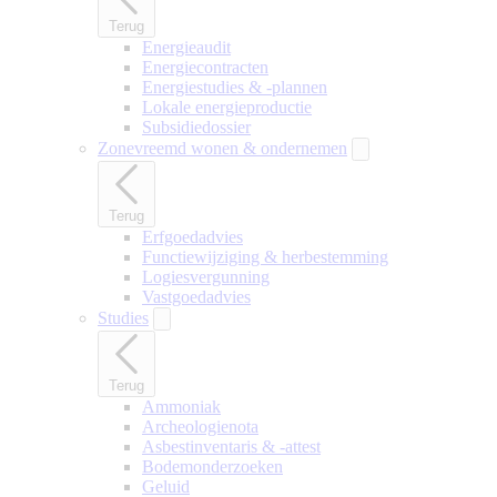
Terug
Energieaudit
Energiecontracten
Energiestudies & -plannen
Lokale energieproductie
Subsidiedossier
Zonevreemd wonen & ondernemen
Terug
Erfgoedadvies
Functiewijziging & herbestemming
Logiesvergunning
Vastgoedadvies
Studies
Terug
Ammoniak
Archeologienota
Asbestinventaris & -attest
Bodemonderzoeken
Geluid