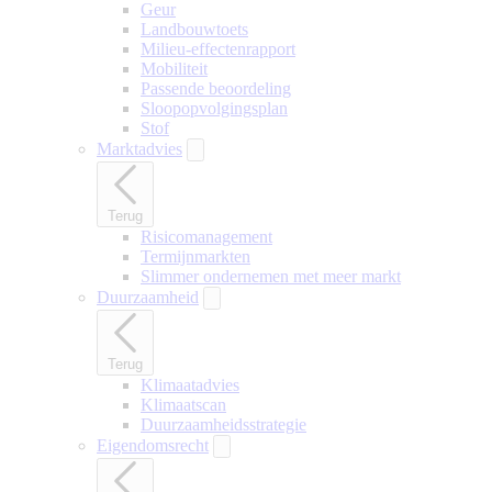
Geur
Landbouwtoets
Milieu-effectenrapport
Mobiliteit
Passende beoordeling
Sloopopvolgingsplan
Stof
Marktadvies
Terug
Risicomanagement
Termijnmarkten
Slimmer ondernemen met meer markt
Duurzaamheid
Terug
Klimaatadvies
Klimaatscan
Duurzaamheidsstrategie
Eigendomsrecht