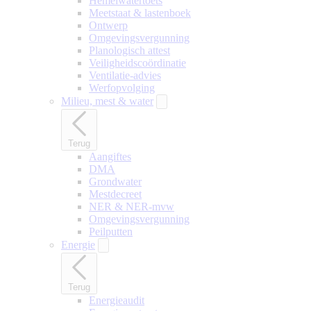
Hemelwatertoets
Meetstaat & lastenboek
Ontwerp
Omgevingsvergunning
Planologisch attest
Veiligheidscoördinatie
Ventilatie-advies
Werfopvolging
Milieu, mest & water
Terug
Aangiftes
DMA
Grondwater
Mestdecreet
NER & NER-mvw
Omgevingsvergunning
Peilputten
Energie
Terug
Energieaudit