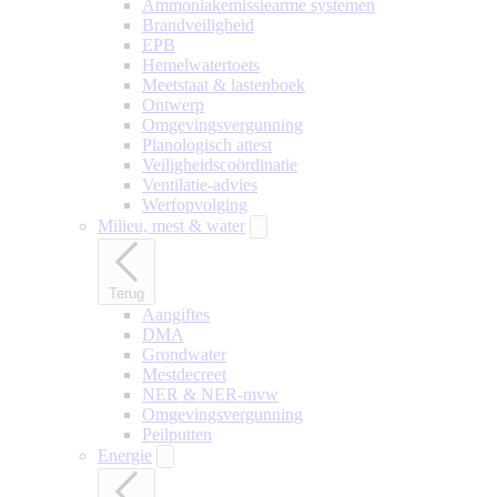
Ammoniakemissiearme systemen
Brandveiligheid
EPB
Hemelwatertoets
Meetstaat & lastenboek
Ontwerp
Omgevingsvergunning
Planologisch attest
Veiligheidscoördinatie
Ventilatie-advies
Werfopvolging
Milieu, mest & water
Terug
Aangiftes
DMA
Grondwater
Mestdecreet
NER & NER-mvw
Omgevingsvergunning
Peilputten
Energie