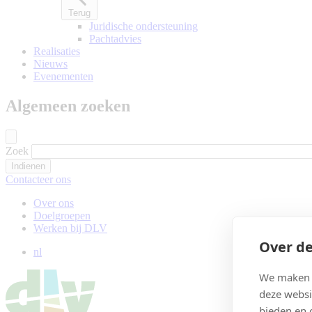
Terug
Juridische ondersteuning
Pachtadvies
Realisaties
Nieuws
Evenementen
Algemeen zoeken
Zoek
Contacteer ons
Over ons
Doelgroepen
Werken bij DLV
Over de
nl
We maken g
deze websi
bieden en 