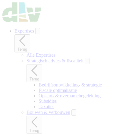
Naar
hoofdinhoud
gaan
Expertises
Terug
Alle Expertises
Strategisch advies & fiscaliteit
Terug
Bedrijfsontwikkeling- & strategie
Fiscale optimalisatie
Opstart- & overnamebegeleiding
Subsidies
Taxaties
Bouwen & verbouwen
Terug