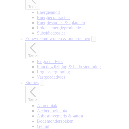
Terug
Energieaudit
Energiecontracten
Energiestudies & -plannen
Lokale energieproductie
Subsidiedossier
Zonevreemd wonen & ondernemen
Terug
Erfgoedadvies
Functiewijziging & herbestemming
Logiesvergunning
Vastgoedadvies
Studies
Terug
Ammoniak
Archeologienota
Asbestinventaris & -attest
Bodemonderzoeken
Geluid