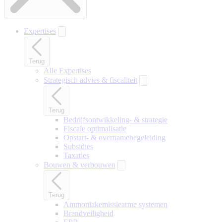
Expertises
Terug
Alle Expertises
Strategisch advies & fiscaliteit
Terug
Bedrijfsontwikkeling- & strategie
Fiscale optimalisatie
Opstart- & overnamebegeleiding
Subsidies
Taxaties
Bouwen & verbouwen
Terug
Ammoniakemissiearme systemen
Brandveiligheid