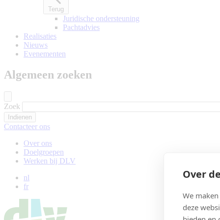
Terug
Juridische ondersteuning
Pachtadvies
Realisaties
Nieuws
Evenementen
Algemeen zoeken
Zoek
Contacteer ons
Over ons
Doelgroepen
Werken bij DLV
Over de
nl
fr
We maken g
deze websi
bieden en 