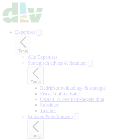
Naar
hoofdinhoud
gaan
Expertises
Terug
Alle Expertises
Strategisch advies & fiscaliteit
Terug
Bedrijfsontwikkeling- & strategie
Fiscale optimalisatie
Opstart- & overnamebegeleiding
Subsidies
Taxaties
Bouwen & verbouwen
Terug