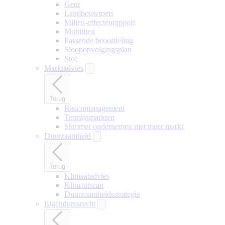
Geur
Landbouwtoets
Milieu-effectenrapport
Mobiliteit
Passende beoordeling
Sloopopvolgingsplan
Stof
Marktadvies
Terug
Risicomanagement
Termijnmarkten
Slimmer ondernemen met meer markt
Duurzaamheid
Terug
Klimaatadvies
Klimaatscan
Duurzaamheidsstrategie
Eigendomsrecht