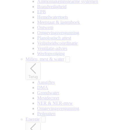
Ammoniakemissiearme systemen
Brandveiligheid
EPB
Hemelwatertoets
Meetstaat & lastenboek
Ontwerp
Omgevingsvergunning
Planologisch attest
Veiligheidscoördinatie
Ventilatie-advies
Werfopvolging
Milieu, mest & water
Terug
Aangiftes
DMA
Grondwater
Mestdecreet
NER & NER-mvw
Omgevingsvergunning
Peilputten
Energie