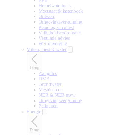
EPB
Hemelwatertoets
Meetstaat & lastenboek
Ontwerp
Omgevingsvergunning
Planologisch attest
Veiligheidscoördinatie
Ventilatie-advies
Werfopvolging
Milieu, mest & water
Terug
Aangiftes
DMA
Grondwater
Mestdecreet
NER & NER-mvw
Omgevingsvergunning
Peilputten
Energie
Terug