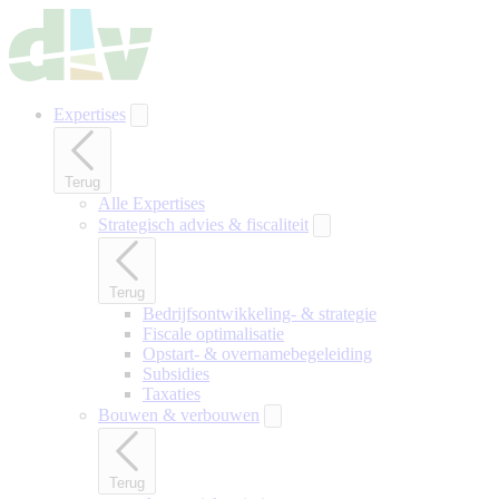
Naar
hoofdinhoud
gaan
Expertises
Terug
Alle Expertises
Strategisch advies & fiscaliteit
Terug
Bedrijfsontwikkeling- & strategie
Fiscale optimalisatie
Opstart- & overnamebegeleiding
Subsidies
Taxaties
Bouwen & verbouwen
Terug