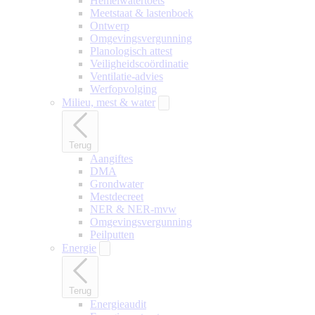
Hemelwatertoets
Meetstaat & lastenboek
Ontwerp
Omgevingsvergunning
Planologisch attest
Veiligheidscoördinatie
Ventilatie-advies
Werfopvolging
Milieu, mest & water
Terug
Aangiftes
DMA
Grondwater
Mestdecreet
NER & NER-mvw
Omgevingsvergunning
Peilputten
Energie
Terug
Energieaudit