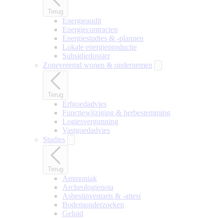
Terug
Energieaudit
Energiecontracten
Energiestudies & -plannen
Lokale energieproductie
Subsidiedossier
Zonevreemd wonen & ondernemen
Terug
Erfgoedadvies
Functiewijziging & herbestemming
Logiesvergunning
Vastgoedadvies
Studies
Terug
Ammoniak
Archeologienota
Asbestinventaris & -attest
Bodemonderzoeken
Geluid