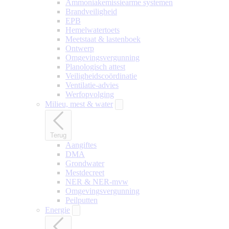
Ammoniakemissiearme systemen
Brandveiligheid
EPB
Hemelwatertoets
Meetstaat & lastenboek
Ontwerp
Omgevingsvergunning
Planologisch attest
Veiligheidscoördinatie
Ventilatie-advies
Werfopvolging
Milieu, mest & water
Terug
Aangiftes
DMA
Grondwater
Mestdecreet
NER & NER-mvw
Omgevingsvergunning
Peilputten
Energie