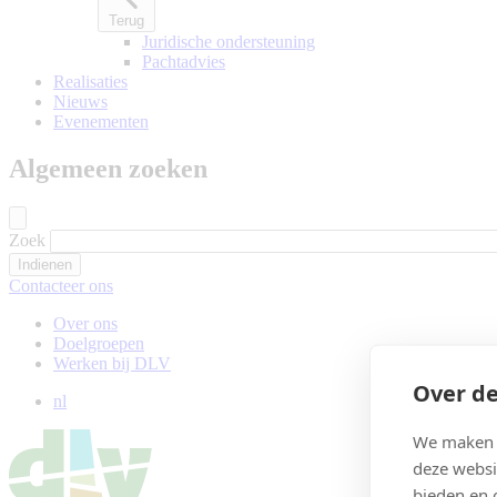
Terug
Juridische ondersteuning
Pachtadvies
Realisaties
Nieuws
Evenementen
Algemeen zoeken
Zoek
Contacteer ons
Over ons
Doelgroepen
Werken bij DLV
Over de
nl
We maken g
deze websi
bieden en 