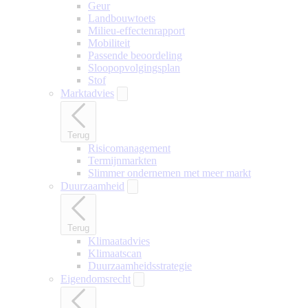
Geur
Landbouwtoets
Milieu-effectenrapport
Mobiliteit
Passende beoordeling
Sloopopvolgingsplan
Stof
Marktadvies
Terug
Risicomanagement
Termijnmarkten
Slimmer ondernemen met meer markt
Duurzaamheid
Terug
Klimaatadvies
Klimaatscan
Duurzaamheidsstrategie
Eigendomsrecht