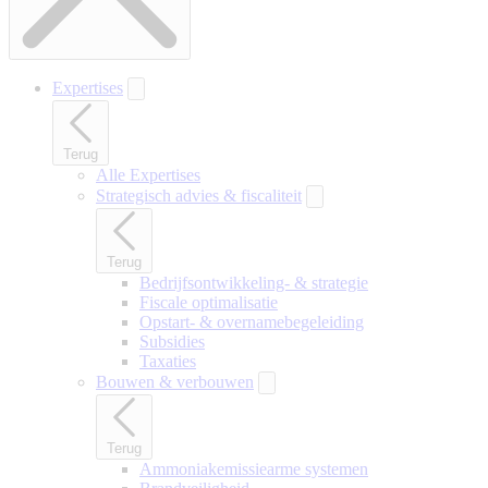
Expertises
Terug
Alle Expertises
Strategisch advies & fiscaliteit
Terug
Bedrijfsontwikkeling- & strategie
Fiscale optimalisatie
Opstart- & overnamebegeleiding
Subsidies
Taxaties
Bouwen & verbouwen
Terug
Ammoniakemissiearme systemen