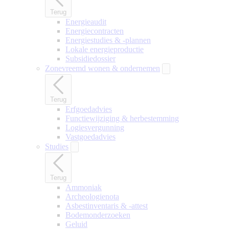
Terug
Energieaudit
Energiecontracten
Energiestudies & -plannen
Lokale energieproductie
Subsidiedossier
Zonevreemd wonen & ondernemen
Terug
Erfgoedadvies
Functiewijziging & herbestemming
Logiesvergunning
Vastgoedadvies
Studies
Terug
Ammoniak
Archeologienota
Asbestinventaris & -attest
Bodemonderzoeken
Geluid