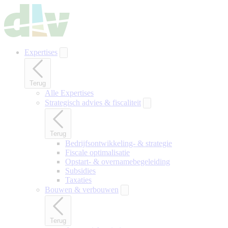
Naar
hoofdinhoud
gaan
Expertises
Terug
Alle Expertises
Strategisch advies & fiscaliteit
Terug
Bedrijfsontwikkeling- & strategie
Fiscale optimalisatie
Opstart- & overnamebegeleiding
Subsidies
Taxaties
Bouwen & verbouwen
Terug