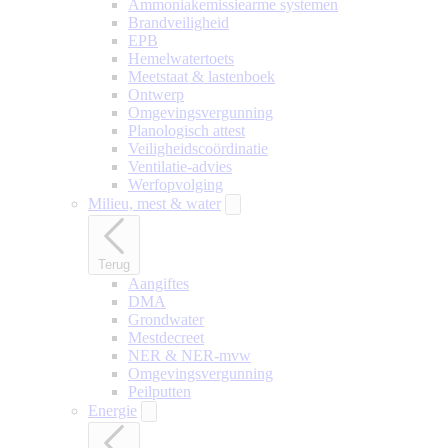
Ammoniakemissiearme systemen
Brandveiligheid
EPB
Hemelwatertoets
Meetstaat & lastenboek
Ontwerp
Omgevingsvergunning
Planologisch attest
Veiligheidscoördinatie
Ventilatie-advies
Werfopvolging
Milieu, mest & water
Terug
Aangiftes
DMA
Grondwater
Mestdecreet
NER & NER-mvw
Omgevingsvergunning
Peilputten
Energie