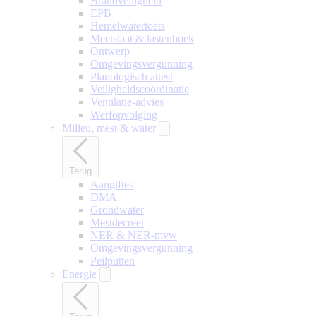
Brandveiligheid
EPB
Hemelwatertoets
Meetstaat & lastenboek
Ontwerp
Omgevingsvergunning
Planologisch attest
Veiligheidscoördinatie
Ventilatie-advies
Werfopvolging
Milieu, mest & water
Terug
Aangiftes
DMA
Grondwater
Mestdecreet
NER & NER-mvw
Omgevingsvergunning
Peilputten
Energie