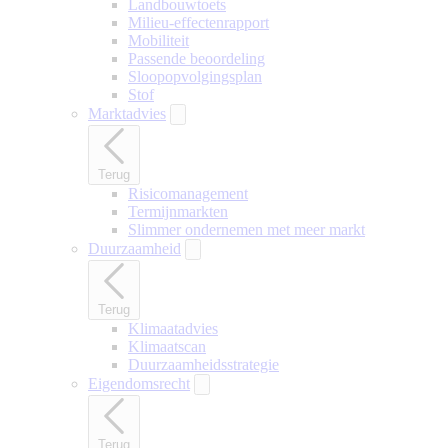
Landbouwtoets
Milieu-effectenrapport
Mobiliteit
Passende beoordeling
Sloopopvolgingsplan
Stof
Marktadvies
Terug
Risicomanagement
Termijnmarkten
Slimmer ondernemen met meer markt
Duurzaamheid
Terug
Klimaatadvies
Klimaatscan
Duurzaamheidsstrategie
Eigendomsrecht
Terug