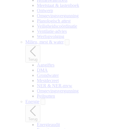
Hemelwatertoets
Meetstaat & lastenboek
Ontwerp
Omgevingsvergunning
Planologisch attest
Veiligheidscoördinatie
Ventilatie-advies
Werfopvolging
Milieu, mest & water
Terug
Aangiftes
DMA
Grondwater
Mestdecreet
NER & NER-mvw
Omgevingsvergunning
Peilputten
Energie
Terug
Energieaudit