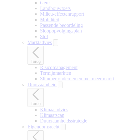
Geur
Landbouwtoets
Milieu-effectenrapport
Mobiliteit
Passende beoordeling
Sloopopvolgingsplan
Stof
Marktadvies
Terug
Risicomanagement
Termijnmarkten
Slimmer ondernemen met meer markt
Duurzaamheid
Terug
Klimaatadvies
Klimaatscan
Duurzaamheidsstrategie
Eigendomsrecht