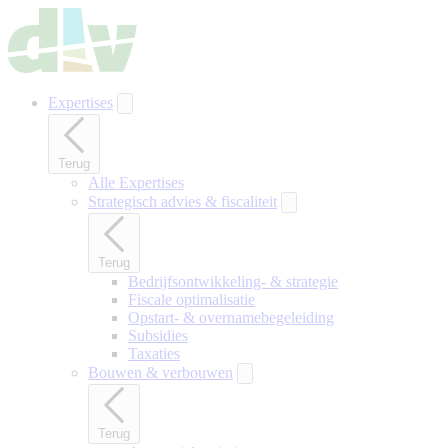
Naar
hoofdinhoud
gaan
Expertises
Terug
Alle Expertises
Strategisch advies & fiscaliteit
Terug
Bedrijfsontwikkeling- & strategie
Fiscale optimalisatie
Opstart- & overnamebegeleiding
Subsidies
Taxaties
Bouwen & verbouwen
Terug