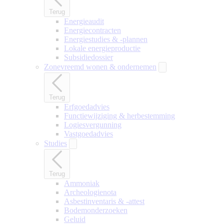
Terug
Energieaudit
Energiecontracten
Energiestudies & -plannen
Lokale energieproductie
Subsidiedossier
Zonevreemd wonen & ondernemen
Terug
Erfgoedadvies
Functiewijziging & herbestemming
Logiesvergunning
Vastgoedadvies
Studies
Terug
Ammoniak
Archeologienota
Asbestinventaris & -attest
Bodemonderzoeken
Geluid