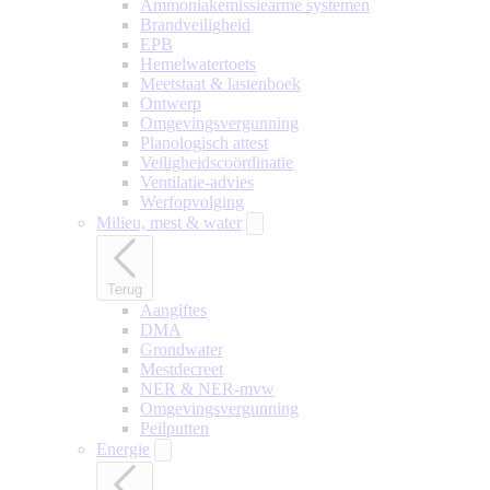
Ammoniakemissiearme systemen
Brandveiligheid
EPB
Hemelwatertoets
Meetstaat & lastenboek
Ontwerp
Omgevingsvergunning
Planologisch attest
Veiligheidscoördinatie
Ventilatie-advies
Werfopvolging
Milieu, mest & water
Terug
Aangiftes
DMA
Grondwater
Mestdecreet
NER & NER-mvw
Omgevingsvergunning
Peilputten
Energie