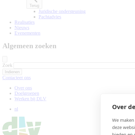
Terug
Juridische ondersteuning
Pachtadvies
Realisaties
Nieuws
Evenementen
Algemeen zoeken
Zoek
Contacteer ons
Over ons
Doelgroepen
Werken bij DLV
Over de
nl
We maken g
deze websi
bieden en 