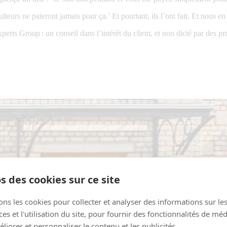
teurs ne paieront jamais pour ça.’ Et pourtant, ils l’ont fait. Et nous e
rts Group : un conseil dans l’intérêt du client, et non dicté par des pr
s des cookies sur ce site
ons les cookies pour collecter et analyser des informations sur le
s et l'utilisation du site, pour fournir des fonctionnalités de mé
liorer et personnaliser le contenu et les publicités.