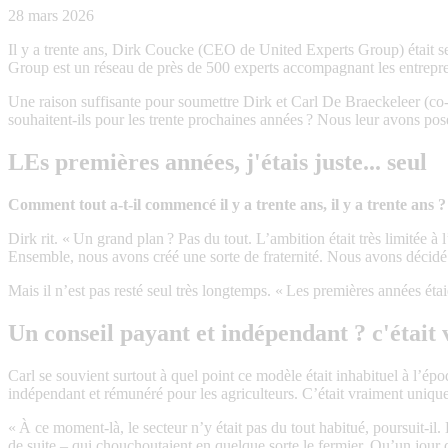
28 mars 2026
Il y a trente ans, Dirk Coucke (CEO de United Experts Group) était se
Group est un réseau de près de 500 experts accompagnant les entrepreneur
Une raison suffisante pour soumettre Dirk et Carl De Braeckeleer (c
souhaitent-ils pour les trente prochaines années ? Nous leur avons pos
LEs premières années, j'étais juste... seul
Comment tout a-t-il commencé il y a trente ans, il y a trente ans 
Dirk rit. « Un grand plan ? Pas du tout. L’ambition était très limitée 
Ensemble, nous avons créé une sorte de fraternité. Nous avons décidé d
Mais il n’est pas resté seul très longtemps. « Les premières années étaie
Un conseil payant et indépendant ? c'étai
Carl se souvient surtout à quel point ce modèle était inhabituel à l’
indépendant et rémunéré pour les agriculteurs. C’était vraiment unique
« À ce moment-là, le secteur n’y était pas du tout habitué, poursuit-il
de suite – qui chouchoutaient en quelque sorte le fermier. Qu’un jour