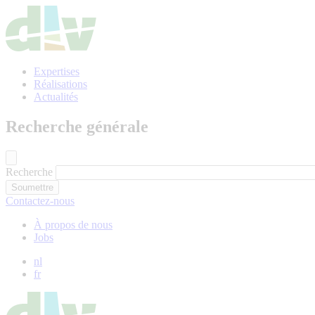
Aller
au
contenu
principal
Expertises
Réalisations
Actualités
Recherche générale
Recherche
Contactez-nous
À propos de nous
Jobs
nl
fr