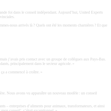
rande foi dans le conseil indépendant. Aujourd’hui, United Experts
vinciales.
mes-nous arrivés là ? Quels ont été les moments charnières ? Et que
l, mais j’avais pris contact avec un groupe de collègues aux Pays-Bas.
ants, principalement dans le secteur agricole. »
à, ça a commencé à croître. »
rière. Nous avons vu apparaître un nouveau modèle : un conseil
ants – entreprises d’aliments pour animaux, transformateurs, et ainsi
mon conseil’, c’était exceptionnel. »