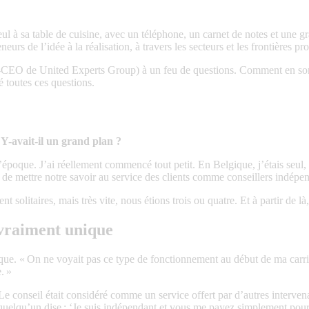
ul à sa table de cuisine, avec un téléphone, un carnet de notes et une g
s de l’idée à la réalisation, à travers les secteurs et les frontières pro
o-CEO de United Experts Group) à un feu de questions. Comment en som
é toutes ces questions.
? Y-avait-il un grand plan ?
à l’époque. J’ai réellement commencé tout petit. En Belgique, j’étais seu
e mettre notre savoir au service des clients comme conseillers indépend
nt solitaires, mais très vite, nous étions trois ou quatre. Et à partir de l
t vraiment unique
époque. « On ne voyait pas ce type de fonctionnement au début de ma car
. »
. Le conseil était considéré comme un service offert par d’autres interven
 quelqu’un dise : ‘Je suis indépendant et vous me payez simplement pour 