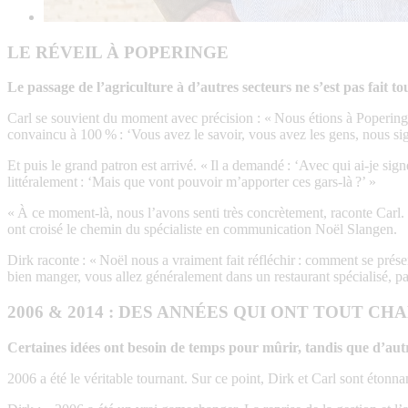
LE RÉVEIL À POPERINGE
Le passage de l’agriculture à d’autres secteurs ne s’est pas fait tou
Carl se souvient du moment avec précision : « Nous étions à Poperinge,
convaincu à 100 % : ‘Vous avez le savoir, vous avez les gens, nous sign
Et puis le grand patron est arrivé. « Il a demandé : ‘Avec qui ai-je sig
littéralement : ‘Mais que vont pouvoir m’apporter ces gars-là ?’ »
« À ce moment-là, nous l’avons senti très concrètement, raconte Carl. S
ont croisé le chemin du spécialiste en communication Noël Slangen.
Dirk raconte : « Noël nous a vraiment fait réfléchir : comment se prése
bien manger, vous allez généralement dans un restaurant spécialisé, pa
2006 & 2014 : DES ANNÉES QUI ONT TOUT CH
Certaines idées ont besoin de temps pour mûrir, tandis que d’aut
2006 a été le véritable tournant. Sur ce point, Dirk et Carl sont éto