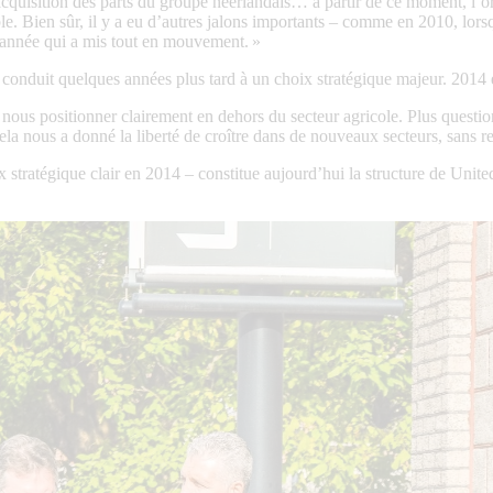
acquisition des parts du groupe néerlandais… à partir de ce moment, l’org
ble. Bien sûr, il y a eu d’autres jalons importants – comme en 2010, lors
l’année qui a mis tout en mouvement. »
a conduit quelques années plus tard à un choix stratégique majeur. 2014 e
us positionner clairement en dehors du secteur agricole. Plus question
la nous a donné la liberté de croître dans de nouveaux secteurs, sans re
stratégique clair en 2014 – constitue aujourd’hui la structure de United